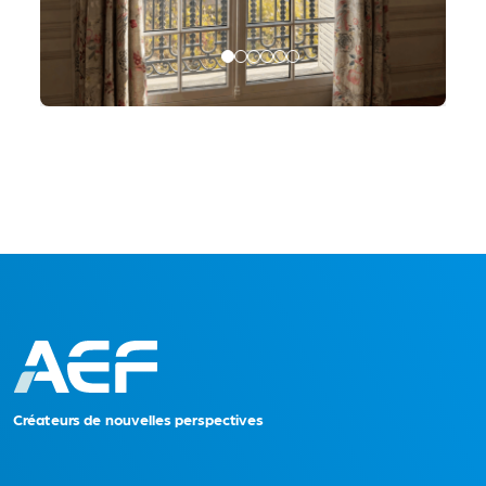
C
r
é
a
t
eu
r
s
d
e no
uvelles perspectives