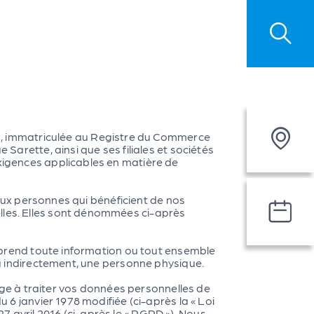
Où est la
, immatriculée au Registre du Commerce
la plus pr
 Sarette, ainsi que ses filiales et sociétés
exigences applicables en matière de
t aux personnes qui bénéficient de nos
Je souhai
elles. Elles sont dénommées ci-après
RDV avec
comprend toute information ou tout ensemble
 ou indirectement, une personne physique.
ge à traiter vos données personnelles de
u 6 janvier 1978 modifiée (ci-après la « Loi
 avril 2016 (ci-après le « RGPD »). Nous