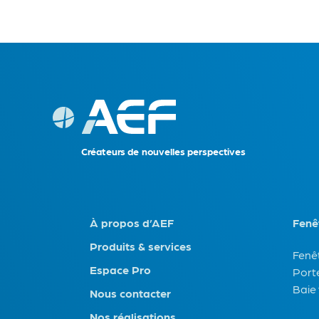
C
r
é
a
t
eu
r
s
d
e no
uvelles perspectives
À propos d’AEF
Fenê
Produits & services
Fenê
Espace Pro
Port
Baie 
Nous contacter
Nos réalisations