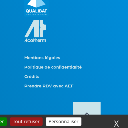
Mentions légales
Politique de confidentialité
Crédits
Prendre RDV avec AEF
X
Ma
er
Tout refuser
Personnaliser