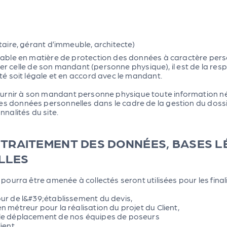
ataire, gérant d’immeuble, architecte)
le en matière de protection des données à caractère personnel
er celle de son mandant (personne physique), il est de la resp
é soit légale et en accord avec le mandant.
t fournir à son mandant personne physique toute information né
 de ses données personnelles dans le cadre de la gestion du do
nnalités du site.
DU TRAITEMENT DES DONNÉES, BASES 
LLES
urra être amenée à collectés seront utilisées pour les finali
our de l&#39;établissement du devis,
n métreur pour la réalisation du projet du Client,
 le déplacement de nos équipes de poseurs
lient