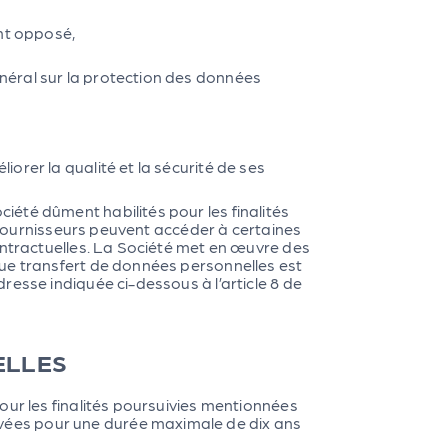
ent opposé,
néral sur la protection des données
iorer la qualité et la sécurité de ses
été dûment habilités pour les finalités
s fournisseurs peuvent accéder à certaines
ontractuelles. La Société met en œuvre des
que transfert de données personnelles est
resse indiquée ci-dessous à l’article 8 de
ELLES
our les finalités poursuivies mentionnées
vées pour une durée maximale de dix ans