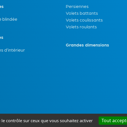
es
Persiennes
Volets battants
e blindée
Volets coulissants
Volets roulants
es
Grandes dimensions
s d’intérieur
Tout accept
e le contrôle sur ceux que vous souhaitez activer