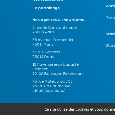
Port
Le parrainage
Port
Nos agences & showrooms
2 rue de Constantinople
75008 Paris
Stor
53 avenue Parmentier
75011 Paris
Store
37 rue Sarrette
75014 Paris
127 avenue jean baptiste
Clément
92100 Boulogne Billancourt
75 rue Râteau, bat C5,
93120 La Courneuve
(dépôt logistique)
Ce site utilise des cookies et vous donn