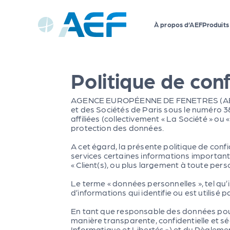
Panneau de gestion des cookies
À propos d’AEF
Produits
Politique de conf
AGENCE EUROPÉENNE DE FENETRES (AEF), s
et des Sociétés de Paris sous le numéro 382
affiliées (collectivement « La Société » 
protection des données.
A cet égard, la présente politique de confi
services certaines informations important
« Client(s), ou plus largement à toute perso
Le terme « données personnelles », tel qu’
d’informations qui identifie ou est utilis
En tant que responsable des données pour
manière transparente, confidentielle et séc
Informatique et Libertés ») et du Règlemen