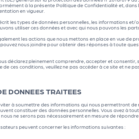
rmément à la présente Politique de Confidentialité et, dans le
ntation en vigueur.
décrit les types de données personnelles, les informations e
ouvons utiliser ces données et avec qui nous pouvons les part
 également les actions que nous mettons en place en vue de 
ouvez nous joindre pour obtenir des réponses à toute quest
ous déclarez pleinement comprendre, accepter et consentir, sa
une de ces conditions, veuillez ne pas accéder à ce site et n
 DE DONNEES TRAITEES
inviter à soumettre des informations qui nous permettront d
uvent constituer des données personnelles. Vous avez à to
s nous ne serons pas nécessairement en mesure de répondr
isateurs peuvent concerner les informations suivantes :