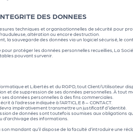
 INTEGRITE DES DONNEES
esures techniques et organisationnelles de sécurité pour pr
 frauduleuse, altération ou encore destruction.
, la sauvegarde des données via un logiciel sécurisé, le co
 pour protéger les données personnelles recueillies, La Société 
itables pouvant survenir.
Informatique et Libertés et du RGPD, tout Client/Utilisateur d
ation et de suppression de ses données personnelles. À tout mo
e ses données personnelles à des fins commerciales.
crit à l’adresse indiquée à l’ARTICLE 8 – CONTACT.
devra impérativement transmettre un justificatif d’identité.
ession de données sont toutefois soumises aux obligations q
 d’archivage des informations.
r ou son mandant qu’il dispose de la faculté d’introduire une 