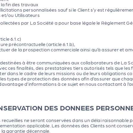
la fin des travaux
licitations personnalisées sauf si le Client s’y est régulièrem
et/ou Utilisateurs
ollectées par La Société a pour base légale le Règlement Gé
icle 6.1.c)
re précontractuelle (article 6.1.b),
ectuer de la prospection commerciale ainsi qu’à assurer et amél
 destinées à être communiquées aux collaborateurs de La Soci
ec ces finalités, des prestataires tiers autorisés tels que le
ter dans le cadre de leurs missions ou de leurs obligations c
lles types de protection des données afin d’assurer que cha
avantage d’informations à ce sujet en nous contactant à l’ad
CONSERVATION DES DONNEES PERSONN
 recueillies ne seront conservées dans un délai raisonnable p
mentation applicable. Les données des Clients sont conser
 la garantie décennale.