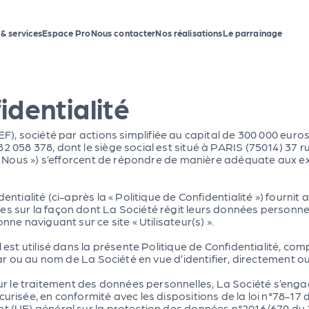
 & services
Espace Pro
Nous contacter
Nos réalisations
Le parrainage
identialité
ociété par actions simplifiée au capital de 300 000 euros
 058 378, dont le siège social est situé à PARIS (75014) 37 rue
ou « Nous ») s’efforcent de répondre de manière adéquate aux 
dentialité (ci-après la « Politique de Confidentialité ») fourni
es sur la façon dont La Société régit leurs données personn
nne naviguant sur ce site « Utilisateur(s) ».
il est utilisé dans la présente Politique de Confidentialité, 
é par ou au nom de La Société en vue d’identifier, directement
 le traitement des données personnelles, La Société s’enga
urisée, en conformité avec les dispositions de la loi n°78-17 d
t (UE) général sur la protection des données n°2016/679 du 27