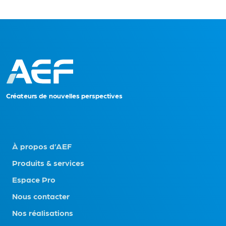
C
r
é
a
t
eu
r
s
d
e no
uvelles perspectives
À propos d’AEF
Produits & services
Espace Pro
Nous contacter
Nos réalisations