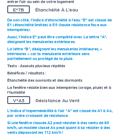
entrer l’air au sein de votre logement
E*7B
Étanchéité À L’eau
De son côté, l’indice d’étanchéité à l’eau “E” est classé de
E1 (étanchéité limitée) à E9 (haute résistance face aux
intempéries).
Aussi, l’indice E* peut être complété avec La lettre “A”,
désignant les menuiseries extérieures.
La lettre “B”, désignant les menuiseries intérieures, «
intérieures » car la menuiserie extérieure sera
partiellement ou protégé de la pluie.
Tests : Assauts pluvieux répétés
Bénéfices / résultats :
Étanchéité des ouvrants et des dormants
La fenêtre résiste bien aux intempéries (orage, pluie) et à
l’humidité
V*A3
Résistance Au Vent
L’indice d’imperméabilité à l’air “A” est classé de A1 à A4,
par ordre croissant de résistance.
Si une fenêtre classée A2 peut résister à des vents de 80
km/h, un modèle classé A4 peut quant à lui résister à des
vents dépassant les 112 km/h !