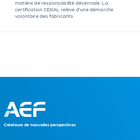
matière de responsabilité décennale. La
certification CEKAL relève d’une démarche
volontaire des fabricants.
C
r
é
a
t
eu
r
s
d
e no
uvelles perspectives