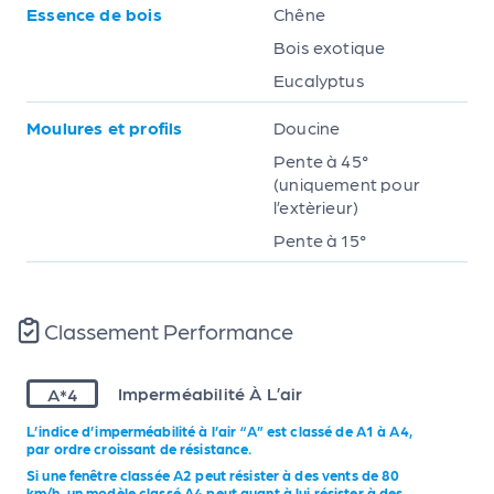
Essence de bois
Chêne
Bois exotique
Eucalyptus
Moulures et profils
Doucine
Pente à 45°
(uniquement pour
l’extèrieur)
Pente à 15°
Classement Performance
A*4
Imperméabilité À L’air
L’indice d’imperméabilité à l’air “A” est classé de A1 à A4,
par ordre croissant de résistance.
Si une fenêtre classée A2 peut résister à des vents de 80
km/h, un modèle classé A4 peut quant à lui résister à des