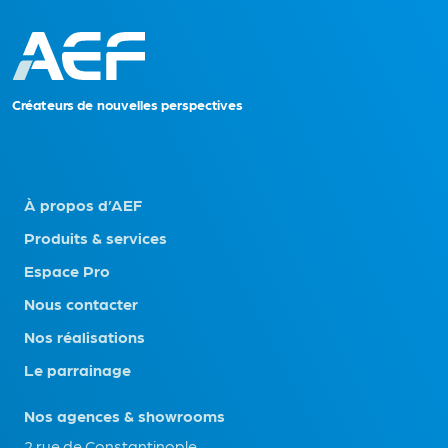
C
r
é
a
t
eu
r
s
d
e no
uvelles perspectives
À propos d’AEF
Produits & services
Espace Pro
Nous contacter
Nos réalisations
Le parrainage
Nos agences & showrooms
2 rue de Constantinople